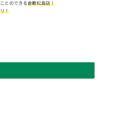
ことのできる
倉敷松島店！
リ！