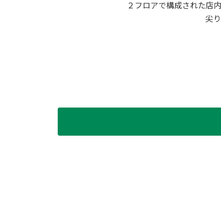
２フロアで構成された店
尖り