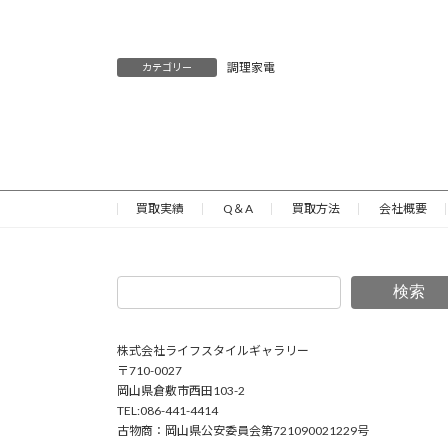
調理家電
カテゴリー
買取実績
Q＆A
買取方法
会社概要
検索
株式会社ライフスタイルギャラリー
〒710-0027
岡山県倉敷市西田103-2
TEL:086-441-4414
古物商：岡山県公安委員会第721090021229号