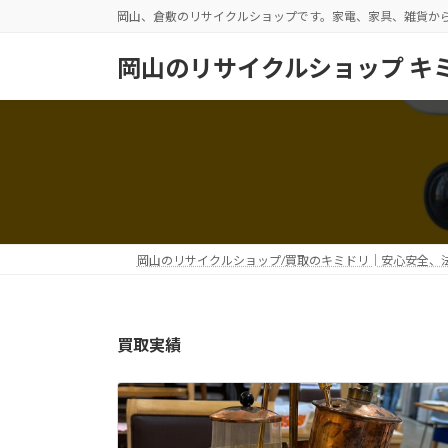
コ
ナ
岡山、倉敷のリサイクルショップです。家電、家具、雑貨か
ン
ビ
テ
ゲ
岡山のリサイクルショップ キ
ン
ー
ツ
シ
へ
ョ
ス
ン
キ
に
ッ
移
プ
動
岡山のリサイクルショップ/買取のキミドリ│安心安全、
買取実績