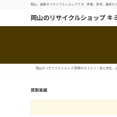
コ
ナ
岡山、倉敷のリサイクルショップです。家電、家具、雑貨か
ン
ビ
テ
ゲ
岡山のリサイクルショップ キ
ン
ー
ツ
シ
へ
ョ
ス
ン
キ
に
ッ
移
プ
動
岡山のリサイクルショップ/買取のキミドリ│安心安全、
買取実績