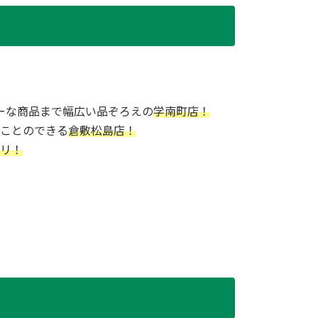
ーな商品まで幅広い品ぞろえの
学南町店！
ことのできる
倉敷松島店！
リ！