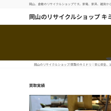
コ
ナ
岡山、倉敷のリサイクルショップです。家電、家具、雑貨か
ン
ビ
テ
ゲ
岡山のリサイクルショップ キ
ン
ー
ツ
シ
へ
ョ
ス
ン
キ
に
ッ
移
プ
動
岡山のリサイクルショップ/買取のキミドリ│安心安全、
買取実績