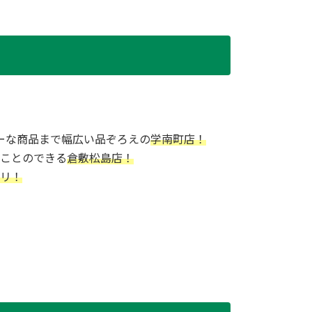
ーな商品まで幅広い品ぞろえの
学南町店！
ことのできる
倉敷松島店！
リ！