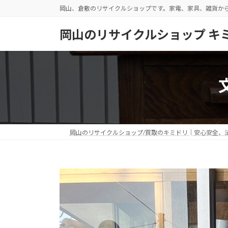
コ
ナ
岡山、倉敷のリサイクルショップです。家電、家具、雑貨か
ン
ビ
テ
ゲ
岡山のリサイクルショップ キ
ン
ー
ツ
シ
へ
ョ
ス
ン
キ
に
ッ
移
プ
動
岡山のリサイクルショップ/買取のキミドリ│安心安全、