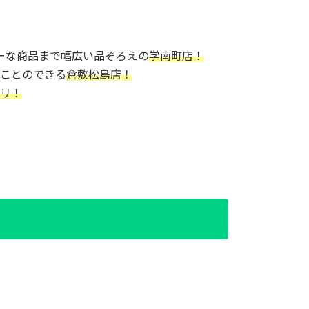
ーな商品まで幅広い品ぞろえの
学南町店！
ことのできる
倉敷松島店！
リ！