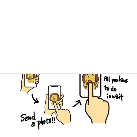
キミドリ学南町店
キミドリ倉敷松島店
古道具キミドリ
簡単LINE査定でスピーディーなご予
約を