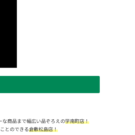
ーな商品まで幅広い品ぞろえの
学南町店！
ことのできる
倉敷松島店！