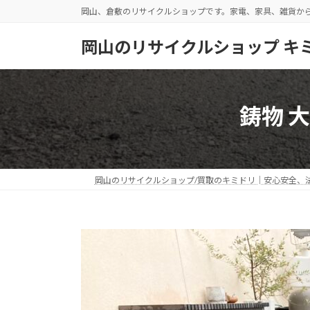
コ
ナ
岡山、倉敷のリサイクルショップです。家電、家具、雑貨か
ン
ビ
テ
ゲ
岡山のリサイクルショップ キ
ン
ー
ツ
シ
へ
ョ
ス
ン
鋳物 
キ
に
ッ
移
プ
動
岡山のリサイクルショップ/買取のキミドリ│安心安全、