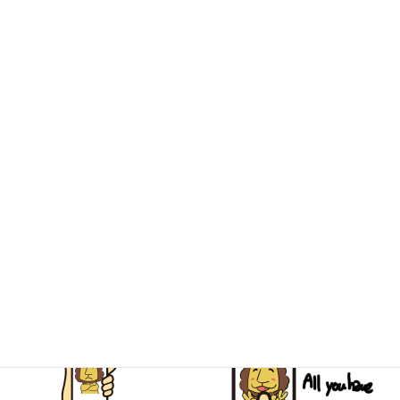
気。色々なものに触れることのできる
倉敷松島店！
尖りに尖ったラインナップで店内をくまなく楽しめる
古道具キミ
ドリ！
一般的なリサイクルショップとは一味違う
個性あふれる３店舗、ぜひお越しください！
キミドリ学南町店
キミドリ倉敷松島店
古道具キミドリ
簡単LINE査定でスピーディーなご予
約を