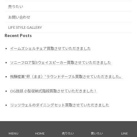
売りたい
お問い合わせ
LIFE STYLE GALLERY
Recent Posts
イームズシェルチェア買取させていただきました
ソニーフロア型3ウェイスピーカー買取させていただきました
飛騨産業”侭（まま）”ラウンドテーブル買取させていただきました。
OG技研 小型収納式階段買取させていただきました！
リッツウェルのダイニングセット買取させていただきました
Copyright © 岡山のリサイクルショップ キミドリ｜買取も販売もお任せください！
All Rights Reserved.
MENU
HOME
売りたい
買いたい
LINE