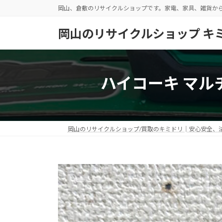
コ
ナ
岡山、倉敷のリサイクルショップです。家電、家具、雑貨か
ン
ビ
テ
ゲ
岡山のリサイクルショップ キ
ン
ー
ツ
シ
へ
ョ
ス
ン
ハイコーキ マル
キ
に
ッ
移
プ
動
岡山のリサイクルショップ/買取のキミドリ│安心安全、