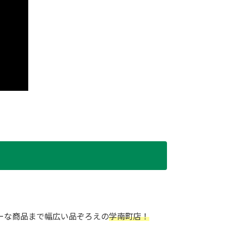
ーな商品まで幅広い品ぞろえの
学南町店！