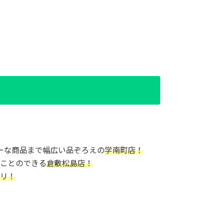
ーな商品まで幅広い品ぞろえの
学南町店！
ことのできる
倉敷松島店！
リ！