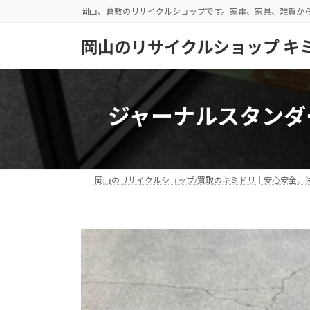
コ
ナ
岡山、倉敷のリサイクルショップです。家電、家具、雑貨か
ン
ビ
テ
ゲ
岡山のリサイクルショップ キ
ン
ー
ツ
シ
へ
ョ
ス
ン
ジャーナルスタンダ
キ
に
ッ
移
プ
動
岡山のリサイクルショップ/買取のキミドリ│安心安全、