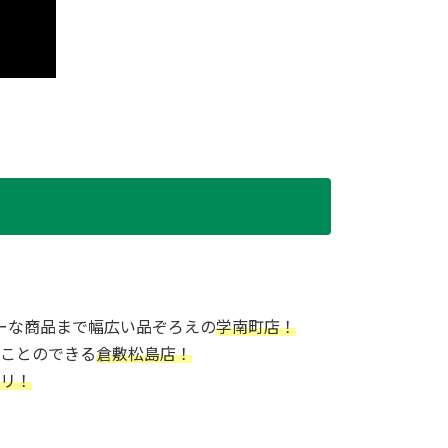
ーな商品まで幅広い品ぞろえの
学南町店！
ことのできる
倉敷松島店！
リ！