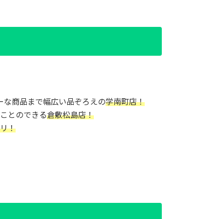
ーな商品まで幅広い品ぞろえの
学南町店！
ことのできる
倉敷松島店！
リ！