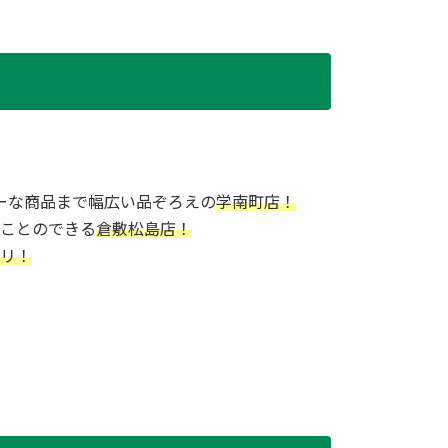
ーな商品まで幅広い品ぞろえの
学南町店！
ことのできる
倉敷松島店！
リ！