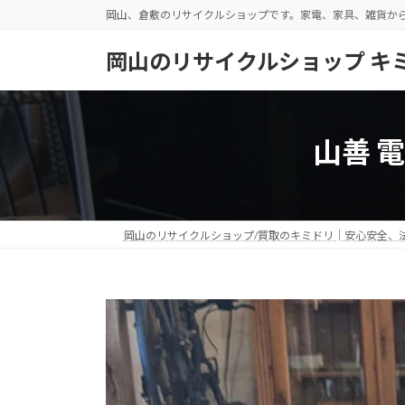
コ
ナ
岡山、倉敷のリサイクルショップです。家電、家具、雑貨か
ン
ビ
テ
ゲ
岡山のリサイクルショップ キ
ン
ー
ツ
シ
へ
ョ
ス
ン
山善 
キ
に
ッ
移
プ
動
岡山のリサイクルショップ/買取のキミドリ│安心安全、