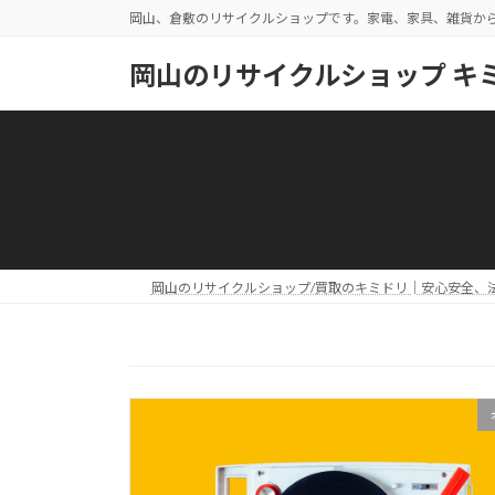
コ
ナ
岡山、倉敷のリサイクルショップです。家電、家具、雑貨か
ン
ビ
テ
ゲ
岡山のリサイクルショップ キ
ン
ー
ツ
シ
へ
ョ
ス
ン
キ
に
ッ
移
プ
動
岡山のリサイクルショップ/買取のキミドリ│安心安全、