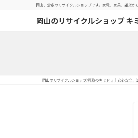
コ
ナ
岡山、倉敷のリサイクルショップです。家電、家具、雑貨か
ン
ビ
テ
ゲ
岡山のリサイクルショップ キ
ン
ー
ツ
シ
へ
ョ
ス
ン
キ
に
ッ
移
プ
動
岡山のリサイクルショップ/買取のキミドリ│安心安全、