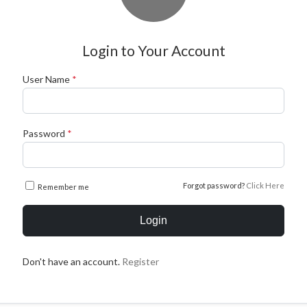
Login to Your Account
User Name
*
Password
*
Forgot password?
Click Here
Remember me
Login
Don't have an account.
Register