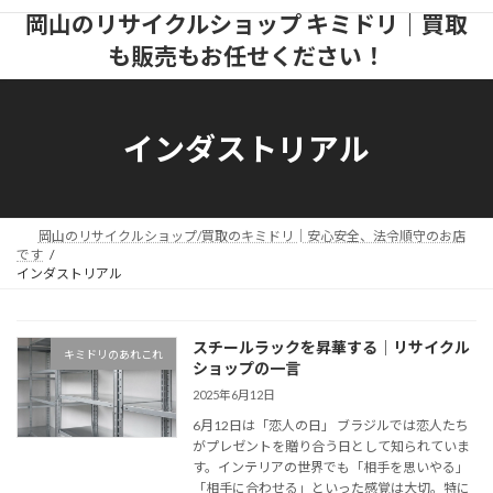
コ
ナ
岡山のリサイクルショップ キミドリ｜買取
ン
ビ
も販売もお任せください！
テ
ゲ
ン
ー
ツ
シ
へ
ョ
インダストリアル
ス
ン
キ
に
ッ
移
プ
動
岡山のリサイクルショップ/買取のキミドリ│安心安全、法令順守のお店
です
インダストリアル
スチールラックを昇華する│リサイクル
キミドリのあれこれ
ショップの一言
2025年6月12日
6月12日は「恋人の日」 ブラジルでは恋人たち
がプレゼントを贈り合う日として知られていま
す。インテリアの世界でも「相手を思いやる」
「相手に合わせる」といった感覚は大切。特に