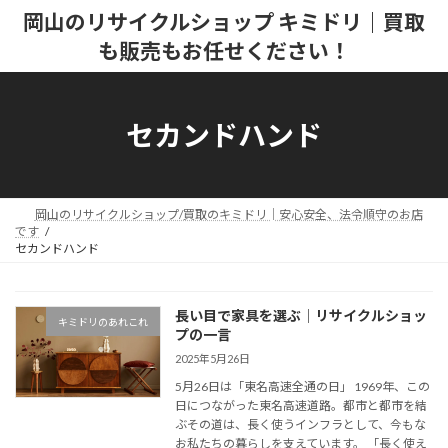
コ
ナ
岡山のリサイクルショップ キミドリ｜買取
ン
ビ
も販売もお任せください！
テ
ゲ
ン
ー
ツ
シ
へ
ョ
セカンドハンド
ス
ン
キ
に
ッ
移
プ
動
岡山のリサイクルショップ/買取のキミドリ│安心安全、法令順守のお店
です
セカンドハンド
長い目で家具を選ぶ│リサイクルショッ
キミドリのあれこれ
プの一言
2025年5月26日
5月26日は「東名高速全通の日」 1969年、この
日につながった東名高速道路。都市と都市を結
ぶその道は、長く使うインフラとして、今もな
お私たちの暮らしを支えています。 「長く使え