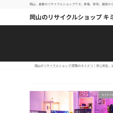
コ
ナ
岡山、倉敷のリサイクルショップです。家電、家具、雑貨か
ン
ビ
テ
ゲ
岡山のリサイクルショップ キ
ン
ー
ツ
シ
へ
ョ
ス
ン
キ
に
ッ
移
プ
動
岡山のリサイクルショップ/買取のキミドリ│安心安全、
キミドリ