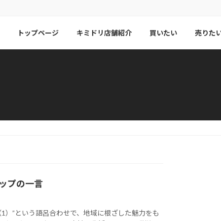
トップページ
キミドリ店舗紹介
買いたい
売りた
ップの一言
ち（1）”という語呂合わせで、地域に根ざした魅力をも