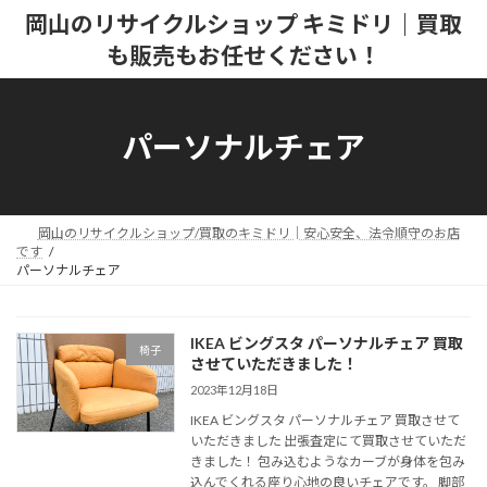
コ
ナ
岡山のリサイクルショップ キミドリ｜買取
ン
ビ
も販売もお任せください！
テ
ゲ
ン
ー
ツ
シ
へ
ョ
パーソナルチェア
ス
ン
キ
に
ッ
移
プ
動
岡山のリサイクルショップ/買取のキミドリ│安心安全、法令順守のお店
です
パーソナルチェア
IKEA ビングスタ パーソナルチェア 買取
椅子
させていただきました！
2023年12月18日
IKEA ビングスタ パーソナルチェア 買取させて
いただきました 出張査定にて買取させていただ
きました！ 包み込むようなカーブが身体を包み
込んでくれる座り心地の良いチェアです。 脚部