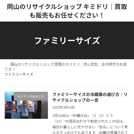
コ
ナ
岡山のリサイクルショップ キミドリ｜買取
ン
ビ
も販売もお任せください！
テ
ゲ
ン
ー
ツ
シ
へ
ョ
ファミリーサイズ
ス
ン
キ
に
ッ
移
プ
動
岡山のリサイクルショップ/買取のキミドリ│安心安全、法令順守のお店
です
ファミリーサイズ
ファミリーサイズの冷蔵庫の選び方│リ
キミドリのあれこれ
サイクルショップの一言
2025年3月10日
3月10日は「砂糖の日」 “さ（3）とう
（10）”の語呂合わせで制定されたこの日は、
毎日の暮らしに欠かせない「甘み」について考
えるきっかけでもあります。 砂糖が常備されて