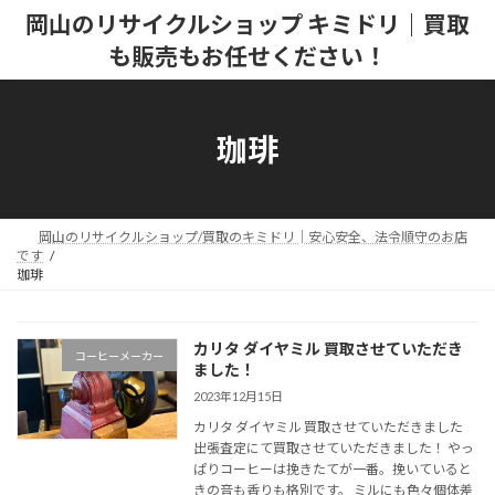
コ
ナ
岡山のリサイクルショップ キミドリ｜買取
ン
ビ
も販売もお任せください！
テ
ゲ
ン
ー
ツ
シ
へ
ョ
珈琲
ス
ン
キ
に
ッ
移
プ
動
岡山のリサイクルショップ/買取のキミドリ│安心安全、法令順守のお店
です
珈琲
カリタ ダイヤミル 買取させていただき
コーヒーメーカー
ました！
2023年12月15日
カリタ ダイヤミル 買取させていただきました
出張査定にて買取させていただきました！ やっ
ぱりコーヒーは挽きたてが一番。挽いていると
きの音も香りも格別です。 ミルにも色々個体差