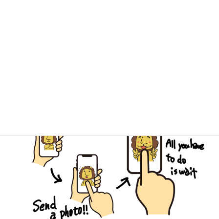
キミドリ学南町店
キミドリ倉敷松島店
古道具キミドリ
簡単LINE査定でスピーディーなご予
約を