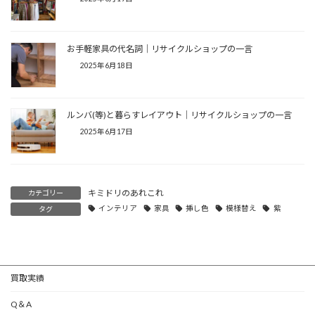
お手軽家具の代名詞│リサイクルショップの一言
2025年6月18日
ルンバ(等)と暮らすレイアウト│リサイクルショップの一言
2025年6月17日
キミドリのあれこれ
カテゴリー
インテリア
家具
挿し色
模様替え
紫
タグ
買取実績
Q＆A