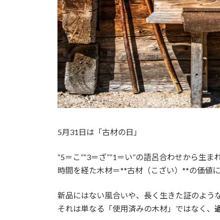
5月31日は「古材の日」
“5＝こ”“3＝ざ”“1＝い”の語呂合わせから生
時間を経た木材＝**古材（こざい）**の価値
新品にはない風合いや、長く生きた証のよう
それは単なる「使用済みの木材」ではなく、