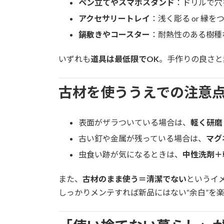
ペン立てやスマホスタンド
：ドリルで穴
アクセサリートレイ
：浅く彫る or 縁
鍋敷きやコースター
：耐熱性のある樹種
いずれも
道具は最低限でOK
。手作りの良さと
古材を使ううえでの注意
表面がザラついている場合は、
軽く研磨
古い釘や金属が残っている場合は、
マグ
虫食い跡が気になるときは、
中性洗剤＋
また、
古材のまま使う＝清潔でない
というイ
しっかりメンテすれば新品にはない“余白”を