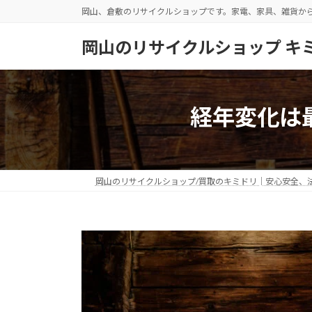
コ
ナ
岡山、倉敷のリサイクルショップです。家電、家具、雑貨か
ン
ビ
テ
ゲ
岡山のリサイクルショップ キ
ン
ー
ツ
シ
へ
ョ
ス
ン
経年変化は
キ
に
ッ
移
プ
動
岡山のリサイクルショップ/買取のキミドリ│安心安全、